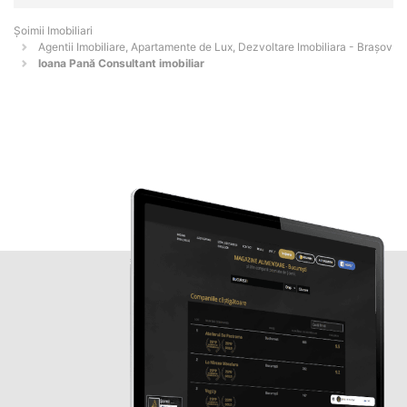
Șoimii Imobiliari
Agentii Imobiliare, Apartamente de Lux, Dezvoltare Imobiliara - Braşov
Ioana Pană Consultant imobiliar