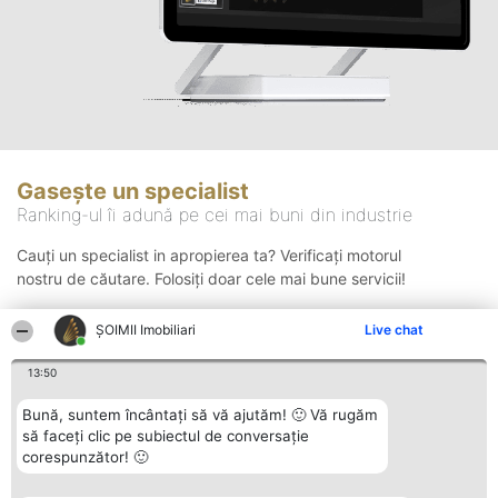
Gasește un specialist
Ranking-ul îi adună pe cei mai buni din industrie
Cauți un specialist in apropierea ta? Verificați motorul
nostru de căutare. Folosiți doar cele mai bune servicii!
ȘOIMII Imobiliari
Live chat
Căutare
13:50
Bună, suntem încântați să vă ajutăm! 🙂 Vă rugăm
să faceți clic pe subiectul de conversație
corespunzător! 🙂