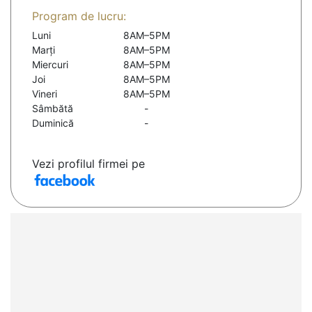
Program de lucru:
Luni
8AM–5PM
Marți
8AM–5PM
Miercuri
8AM–5PM
Joi
8AM–5PM
Vineri
8AM–5PM
Sâmbătă
-
Duminică
-
Vezi profilul firmei pe