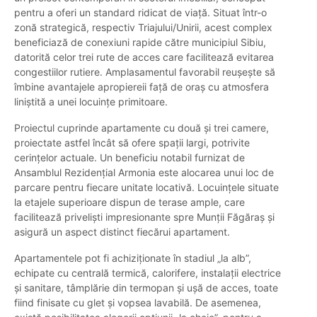
pentru a oferi un standard ridicat de viață. Situat într-o
zonă strategică, respectiv Triajului/Unirii, acest complex
beneficiază de conexiuni rapide către municipiul Sibiu,
datorită celor trei rute de acces care facilitează evitarea
congestiilor rutiere. Amplasamentul favorabil reușește să
îmbine avantajele apropiereii față de oraș cu atmosfera
liniștită a unei locuințe primitoare.
Proiectul cuprinde apartamente cu două și trei camere,
proiectate astfel încât să ofere spații largi, potrivite
cerințelor actuale. Un beneficiu notabil furnizat de
Ansamblul Rezidențial Armonia este alocarea unui loc de
parcare pentru fiecare unitate locativă. Locuințele situate
la etajele superioare dispun de terase ample, care
facilitează priveliști impresionante spre Munții Făgăraș și
asigură un aspect distinct fiecărui apartament.
Apartamentele pot fi achiziționate în stadiul „la alb”,
echipate cu centrală termică, calorifere, instalații electrice
și sanitare, tâmplărie din termopan și ușă de acces, toate
fiind finisate cu glet și vopsea lavabilă. De asemenea,