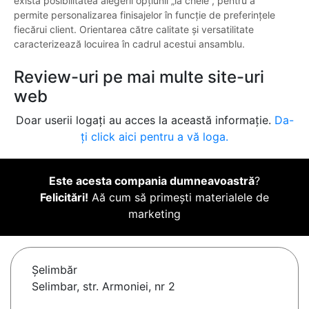
există posibilitatea alegerii opțiunii „la cheie”, pentru a
permite personalizarea finisajelor în funcție de preferințele
fiecărui client. Orientarea către calitate și versatilitate
caracterizează locuirea în cadrul acestui ansamblu.
Review-uri pe mai multe site-uri
web
Doar userii logați au acces la această informație.
Da-
ți click aici pentru a vă loga.
Este acesta compania dumneavoastră
?
Felicitări!
Aă cum să primești materialele de
marketing
Şelimbăr
Selimbar, str. Armoniei, nr 2