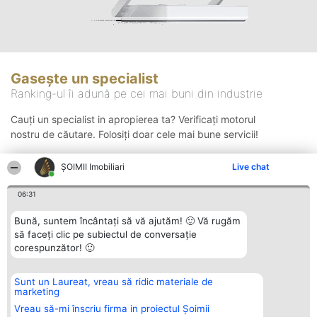
Gasește un specialist
Ranking-ul îi adună pe cei mai buni din industrie
Cauți un specialist in apropierea ta? Verificați motorul
nostru de căutare. Folosiți doar cele mai bune servicii!
ȘOIMII Imobiliari
Live chat
Căutare
06:31
Bună, suntem încântați să vă ajutăm! 🙂 Vă rugăm
să faceți clic pe subiectul de conversație
corespunzător! 🙂
Sunt un Laureat, vreau să ridic materiale de
Organizator Ranking
Plebiscyt
Contact
marketing
BRIGHT SOLUTIONS BR SRL
Câștigătorii
Contact
Aleea Timisul De Sus 2 Bl. A30
Lista Tuturor
Vreau să-mi înscriu firma in proiectul Șoimii
Sc. A Et. 4 Ap. 13 Cod 061952
Laureaților