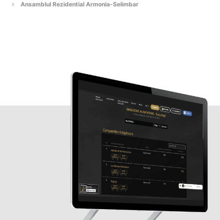
Ansamblul Rezidential Armonia-Selimbar