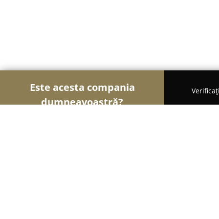
Este acesta compania
Verifica
dumneavoastră?
Șoimii Imobiliari
Agentii Imobiliare, Apartamente
REALT - Servicii Imobiliare Integrate