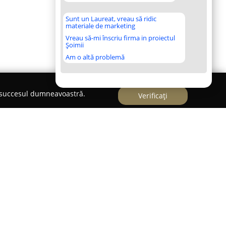
Sunt un Laureat, vreau să ridic
materiale de marketing
Vreau să-mi înscriu firma in proiectul
Șoimii
Am o altă problemă
e succesul dumneavoastră.
Verificați
biliare Integrate
tegrate este recunoscută ca o agenție de prim rang
e premium și de lux din București. Înființată în
truiască rapid o reputație puternică,