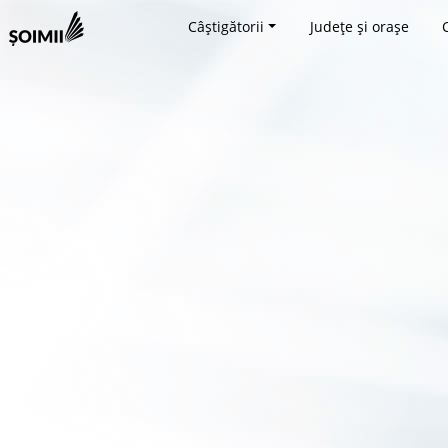
Câștigătorii
Județe și orașe