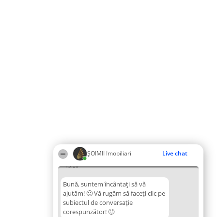
ȘOIMII Imobiliari
Live chat
13:26
Bună, suntem încântați să vă
ajutăm! 🙂 Vă rugăm să faceți clic pe
subiectul de conversație
corespunzător! 🙂