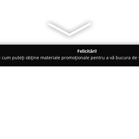
Felicitări!
ți cum puteți obține materiale promoționale pentru a vă bucura d
 de Lux, Dezvoltare Imobiliara - Bucureşti
REALT - Servicii Imo
Despre companie:
REALT
– Servicii Imobiliare In
în segmentul pieței rezidențial
2008, compania a reușit să cons