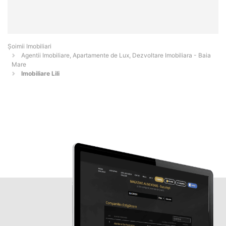
Șoimii Imobiliari
Agentii Imobiliare, Apartamente de Lux, Dezvoltare Imobiliara - Baia
Mare
Imobiliare Lili