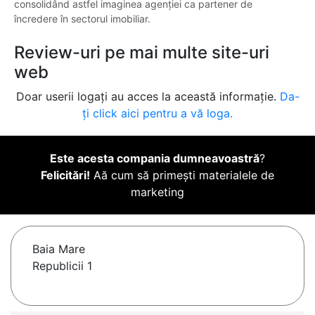
consolidând astfel imaginea agenției ca partener de
încredere în sectorul imobiliar.
Review-uri pe mai multe site-uri
web
Doar userii logați au acces la această informație.
Da-
ți click aici pentru a vă loga.
Este acesta compania dumneavoastră
?
Felicitări!
Aă cum să primești materialele de
marketing
Baia Mare
Republicii 1