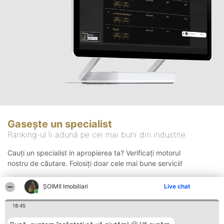
Gasește un specialist
Ranking-ul îi adună pe cei mai buni din industrie
Cauți un specialist in apropierea ta? Verificați motorul
nostru de căutare. Folosiți doar cele mai bune servicii!
ȘOIMII Imobiliari
Live chat
Căutare
18:45