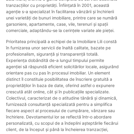
tranzacțiilor cu proprietăți. Înființată în 2001, această
agenție s-a specializat în facilitarea vânzării și închirierii
unei varietăți de bunuri imobiliare, printre care se numără
garsoniere, apartamente, case, vile, terenuri și spații
comerciale, adaptându-se la cerințele variate ale pieței.
Prioritatea principală a echipei de la Imobiliare Lili constă
în furnizarea unor servicii de înaltă calitate, bazate pe
profesionalism, siguranță și transparență totală.
Experiența dobândită de-a lungul timpului permite
agenției să răspundă eficient solicitărilor locale, asigurând
orientare pas cu pas în procesul imobiliar. Un element
distinct îl constituie posibilitatea de înscriere gratuită a
proprietăților în baza de date, oferind astfel o expunere
crescută atât online, cât și în publicațiile specializate.
Colectivul, caracterizat de o atitudine tânără și dinamică,
furnizează consultanță specializată pentru a simplifica
fiecare aspect al procesului de cumpărare, vânzare sau
închiriere. Devotamentul lor se reflectă într-o abordare
personalizată, cu scopul de a îndeplini așteptările fiecărui
client, de la început și până la încheierea tranzacției,