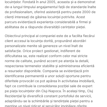
locuințelor. Fondată în anul 2005, aceasta și-a demonstrat
de-a lungul timpului angajamentul față de standarde înalte
de profesionalism, oferind asistență pentru peste 2000 de
clienți interesați de găsirea locuinței potrivite. Acest
parcurs evidențiază experiența considerabilă a firmei și
abilitatea de a răspunde diversității cerințelor pieței.
Obiectivul principal al companiei este de a facilita fiecărui
client accesul la locuința dorită, propunând abordări
personalizate menite să genereze un nivel înalt de
satisfacție. Orice proiect gestionat, indiferent de
dificultatea sa, este realizat conform celor mai stricte
norme de calitate, punând accent pe atenția la detalii,
respectarea termenelor stabilite și administrarea eficientă
a resurselor disponibile. Compania se evidențiază prin
identificarea permanentă a unor soluții oportune pentru
diferitele provocări ce pot apărea în activitatea imobiliară,
fapt ce contribuie la consolidarea poziției sale de expert
pe piața locuințelor din Cluj-Napoca. În același timp, Cluj
Rezidențial își diversifică constant portofoliul de servicii,
adaptându-se la schimbările și tendințele pieței pentru a
menține un nivel ridicat al serviciilor imobiliare oferite.