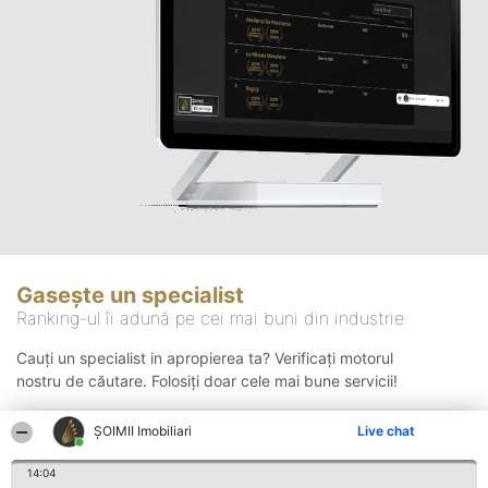
Gasește un specialist
Ranking-ul îi adună pe cei mai buni din industrie
Cauți un specialist in apropierea ta? Verificați motorul
nostru de căutare. Folosiți doar cele mai bune servicii!
ȘOIMII Imobiliari
Live chat
Căutare
14:04