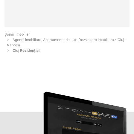
Șoimii Imobiliari
Agentii Imobiliare, Apartamente de Lux, Dezvoltare Imobiliara - Cluj-
Napoca
Cluj Rezidențial