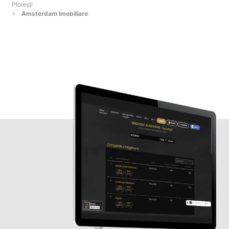
Ploieşti
Amsterdam Imobiliare