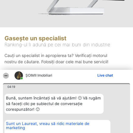
Gasește un specialist
Ranking-ul îi adună pe cei mai buni din industrie
Cauți un specialist in apropierea ta? Verificați motorul
nostru de căutare. Folosiți doar cele mai bune servicii!
ȘOIMII Imobiliari
Live chat
Căutare
04:19
Bună, suntem încântați să vă ajutăm! 🙂 Vă rugăm
să faceți clic pe subiectul de conversație
corespunzător! 🙂
Sunt un Laureat, vreau să ridic materiale de
Organizator Ranking
Plebiscyt
Contact
marketing
BRIGHT SOLUTIONS BR SRL
Câștigătorii
Contact
Aleea Timisul De Sus 2 Bl. A30
Lista Tuturor