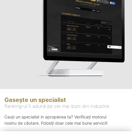
Gasește un specialist
Ranking-ul îi adună pe cei mai buni din industrie
Cauți un specialist in apropierea ta? Verificați motorul
nostru de căutare. Folosiți doar cele mai bune servicii!