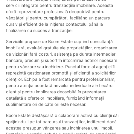
servicii integrate pentru tranzacțiile imobiliare. Aceasta
oferă reprezentare profesională deopotrivă pentru
vânzători și pentru cumpărători, facilitând un parcurs
cursiv și eficient de la inițierea contactului până la
finalizarea cu succes a tranzacției.
Serviciile propuse de Boom Estate cuprind consultanță
imobiliară, evaluări gratuite ale proprietăților, organizarea
de vizionări fără costuri, asistență pe durata intermedierii
bancare, precum și suport în întocmirea actelor necesare
pentru vânzare sau închiriere. Punctul forte al agenției îl
reprezintă gestionarea promptă și eficientă a solicitărilor
clienților. Echipa a fost remarcată pentru profesionalism,
pentru atenția acordată nevoilor individuale ale fiecărui
client și pentru implicarea deosebită în prezentarea
detaliată a ofertelor imobiliare, furnizând informații
suplimentare ori de câte ori este necesar.
Boom Estate desfășoară o colaborare activă cu clienții săi,
sprijinindu-i pe tot parcursul tranzacțiilor, indiferent dacă
acestea presupun vânzarea sau închirierea unui imobil.