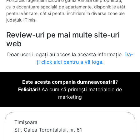
Portofoliul agenției include o gamă variată de proprietăți,
cu o accentuare specială pe apartamente, disponibile atât
pentru vânzare, cât și pentru închiriere în diverse zone ale
județului Timiș.
Review-uri pe mai multe site-uri
web
Doar userii logați au acces la această informație.
Da-
ți click aici pentru a vă loga.
Este acesta compania dumneavoastră
?
Felicitări!
Aă cum să primești materialele de
marketing
Timişoara
Str. Calea Torontalului, nr. 61