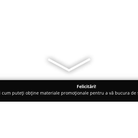
Felicitări!
ți cum puteți obține materiale promoționale pentru a vă bucura d
 de Lux, Dezvoltare Imobiliara - Bucureşti
Tri Adymar imobilia