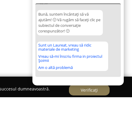
02:58
Bună, suntem încântați să vă
ajutăm! 🙂 Vă rugăm să faceți clic pe
subiectul de conversație
corespunzător! 🙂
Sunt un Laureat, vreau să ridic
materiale de marketing
Vreau să-mi înscriu firma in proiectul
Șoimii
Am o altă problemă
e succesul dumneavoastră.
Verificați
re