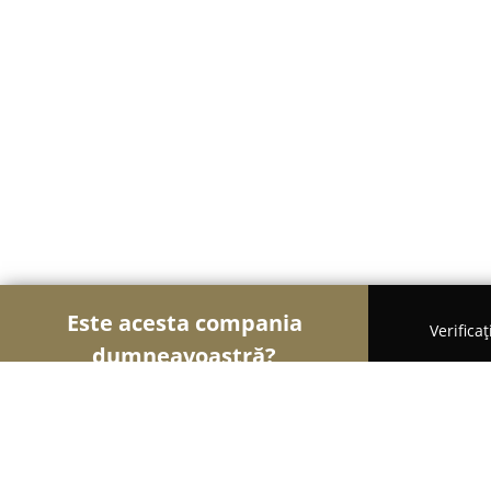
Este acesta compania
Verifica
dumneavoastră?
Șoimii Imobiliari
Agentii Imobiliare, Apartamente