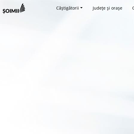
Câștigătorii
Județe și orașe