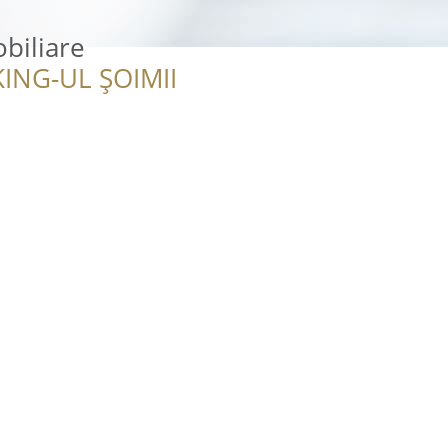
biliare
ING-UL ȘOIMII