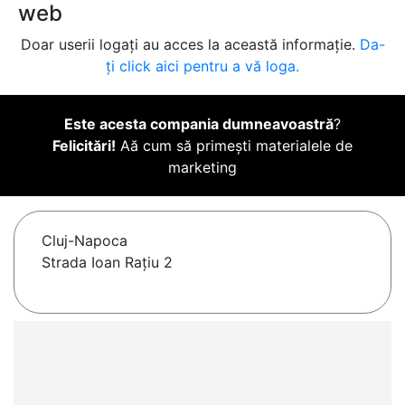
web
Doar userii logați au acces la această informație.
Da-
ți click aici pentru a vă loga.
Este acesta compania dumneavoastră
?
Felicitări!
Aă cum să primești materialele de
marketing
Cluj-Napoca
Strada Ioan Rațiu 2