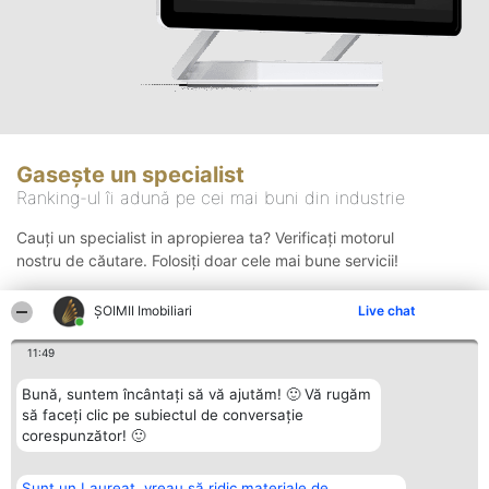
Gasește un specialist
Ranking-ul îi adună pe cei mai buni din industrie
Cauți un specialist in apropierea ta? Verificați motorul
nostru de căutare. Folosiți doar cele mai bune servicii!
ȘOIMII Imobiliari
Live chat
Căutare
11:49
Bună, suntem încântați să vă ajutăm! 🙂 Vă rugăm
să faceți clic pe subiectul de conversație
corespunzător! 🙂
Sunt un Laureat, vreau să ridic materiale de