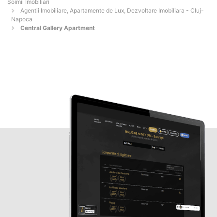
Șoimii Imobiliari
Agentii Imobiliare, Apartamente de Lux, Dezvoltare Imobiliara - Cluj-
Napoca
Central Gallery Apartment