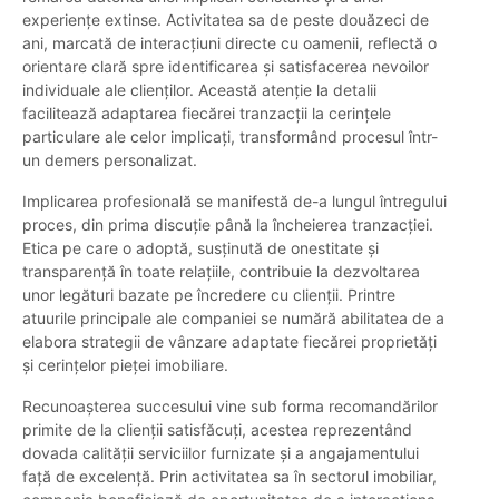
experiențe extinse. Activitatea sa de peste douăzeci de
ani, marcată de interacțiuni directe cu oamenii, reflectă o
orientare clară spre identificarea și satisfacerea nevoilor
individuale ale clienților. Această atenție la detalii
facilitează adaptarea fiecărei tranzacții la cerințele
particulare ale celor implicați, transformând procesul într-
un demers personalizat.
Implicarea profesională se manifestă de-a lungul întregului
proces, din prima discuție până la încheierea tranzacției.
Etica pe care o adoptă, susținută de onestitate și
transparență în toate relațiile, contribuie la dezvoltarea
unor legături bazate pe încredere cu clienții. Printre
atuurile principale ale companiei se numără abilitatea de a
elabora strategii de vânzare adaptate fiecărei proprietăți
și cerințelor pieței imobiliare.
Recunoașterea succesului vine sub forma recomandărilor
primite de la clienții satisfăcuți, acestea reprezentând
dovada calității serviciilor furnizate și a angajamentului
față de excelență. Prin activitatea sa în sectorul imobiliar,