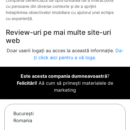
compania beneficiază de oportunitatea de a interacționa
cu persoane din diverse contexte și de a sprijini
îndeplinirea obiectivelor imobiliare cu ajutorul unei echipe
cu experiență.
Review-uri pe mai multe site-uri
web
Doar userii logați au acces la această informație.
Da-
ți click aici pentru a vă loga.
Este acesta compania dumneavoastră
?
Felicitări!
Aă cum să primești materialele de
marketing
Bucureşti
Romania