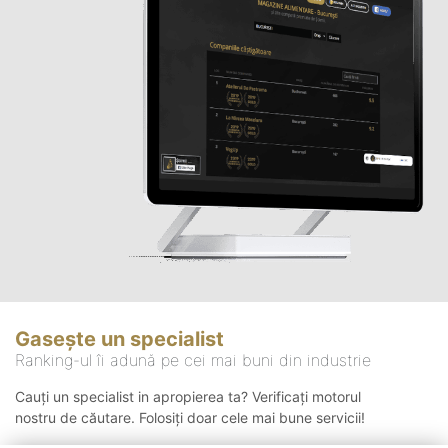
Gasește un specialist
Ranking-ul îi adună pe cei mai buni din industrie
Cauți un specialist in apropierea ta? Verificați motorul
nostru de căutare. Folosiți doar cele mai bune servicii!