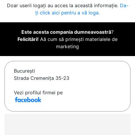
Doar userii logați au acces la această informație.
Da-
ți click aici pentru a vă loga.
Este acesta compania dumneavoastră
?
Felicitări!
Aă cum să primești materialele de
marketing
Bucureşti
Strada Cremenița 35-23
Vezi profilul firmei pe