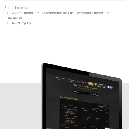
Șoimii Imobiliari
Agentii Imobiliare, Apartamente de Lux, Dezvoltare Imobiliara -
Bucureşti
RFCCity.ro