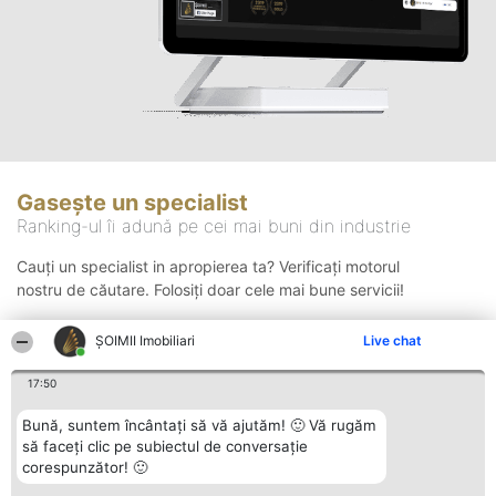
Gasește un specialist
Ranking-ul îi adună pe cei mai buni din industrie
Cauți un specialist in apropierea ta? Verificați motorul
nostru de căutare. Folosiți doar cele mai bune servicii!
ȘOIMII Imobiliari
Live chat
Căutare
17:50
Bună, suntem încântați să vă ajutăm! 🙂 Vă rugăm
să faceți clic pe subiectul de conversație
corespunzător! 🙂