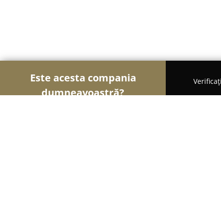
Este acesta compania
Verifica
dumneavoastră?
Șoimii Imobiliari
Agentii Imobiliare, Apartamente
Decebal Residence - ROcazare.RO A
hotelier