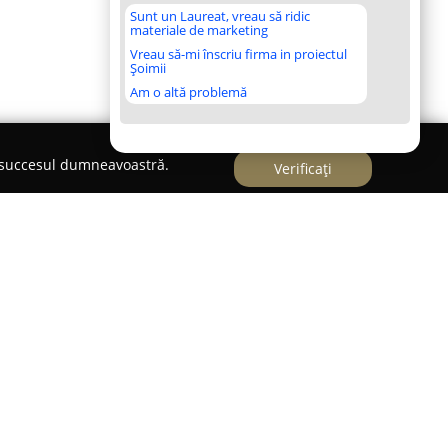
Sunt un Laureat, vreau să ridic
materiale de marketing
Vreau să-mi înscriu firma in proiectul
Șoimii
Am o altă problemă
e succesul dumneavoastră.
Verificați
 ROcazare.RO Apartamente in regim hotelier
activează de peste zece ani pe piața imobiliară
pal domeniu de specializare oferirea de
gim hotelier. Serviciile sale aduc o alternativă
 de tip hotel, oferind condiții personalizate și