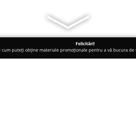
Felicitări!
ți cum puteți obține materiale promoționale pentru a vă bucura d
 de Lux, Dezvoltare Imobiliara - Bucureşti
Decebal Residence -
partamente in regim
Despre companie:
ROcazare
este o companie care 
din București, având ca princi
apartamente și garsoniere în re
modernă la cazarea tradițională