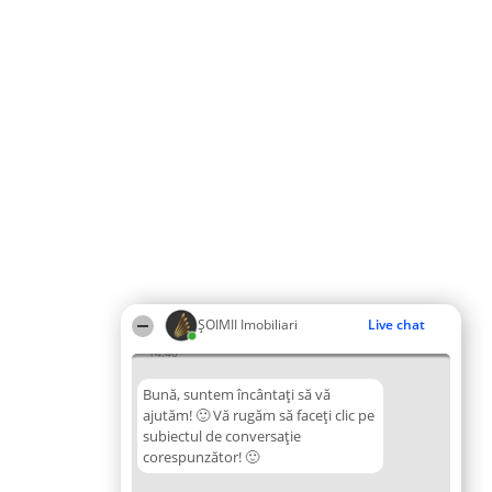
ȘOIMII Imobiliari
Live chat
14:46
Bună, suntem încântați să vă
ajutăm! 🙂 Vă rugăm să faceți clic pe
subiectul de conversație
corespunzător! 🙂