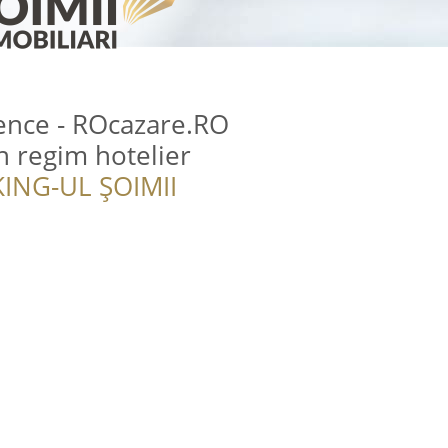
ence - ROcazare.RO
 regim hotelier
ING-UL ȘOIMII