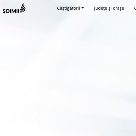
Câștigătorii
Județe și orașe