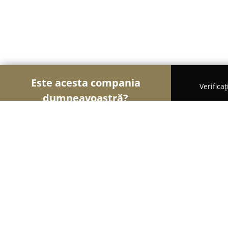
Este acesta compania
Verifica
dumneavoastră?
Șoimii Imobiliari
Agentii Imobiliare, Apartamente
Best Suites Dalles