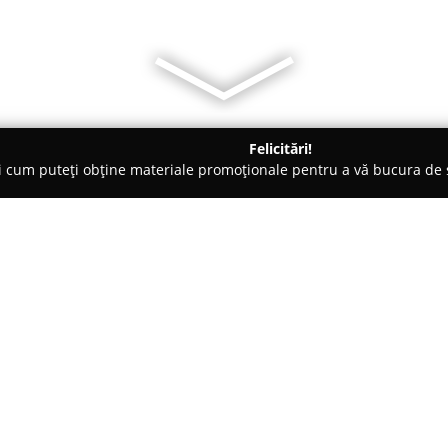
Felicitări!
ți cum puteți obține materiale promoționale pentru a vă bucura d
 de Lux, Dezvoltare Imobiliara - Bucureşti
Best Suites Dalles
Despre companie:
Best Suites Dalles
se distinge 
situate în centrul Bucureștiului
orașului. Având sediul pe Bule
recunoscută pentru proprietățil
Arată mai multe >>