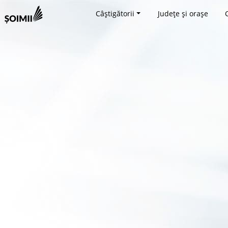
Câștigătorii
Județe și orașe