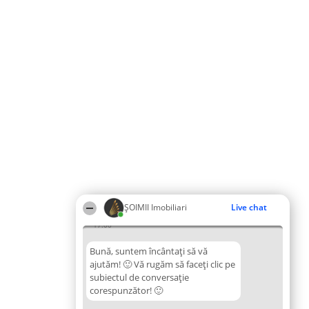
ȘOIMII Imobiliari
Live chat
17:00
Bună, suntem încântați să vă
ajutăm! 🙂 Vă rugăm să faceți clic pe
subiectul de conversație
corespunzător! 🙂