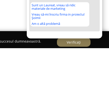
Sunt un Laureat, vreau să ridic
materiale de marketing
Vreau să-mi înscriu firma in proiectul
Șoimii
Am o altă problemă
e succesul dumneavoastră.
Verificați
prin furnizarea de soluții de cazare premium
, consolidându-și poziția în sectorul imobiliar al
vardul Nicolae Bălcescu nr. 18, compania este
e sale plasate strategic, care oferă acces rapid la