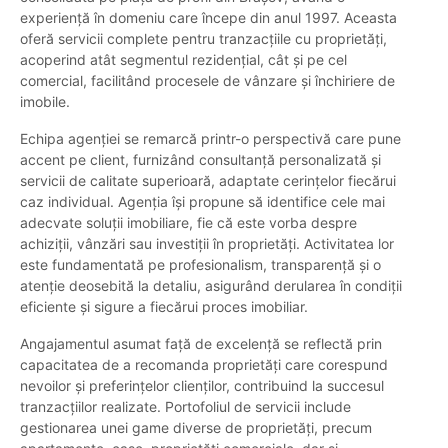
experiență în domeniu care începe din anul 1997. Aceasta
oferă servicii complete pentru tranzacțiile cu proprietăți,
acoperind atât segmentul rezidențial, cât și pe cel
comercial, facilitând procesele de vânzare și închiriere de
imobile.
Echipa agenției se remarcă printr-o perspectivă care pune
accent pe client, furnizând consultanță personalizată și
servicii de calitate superioară, adaptate cerințelor fiecărui
caz individual. Agenția își propune să identifice cele mai
adecvate soluții imobiliare, fie că este vorba despre
achiziții, vânzări sau investiții în proprietăți. Activitatea lor
este fundamentată pe profesionalism, transparență și o
atenție deosebită la detaliu, asigurând derularea în condiții
eficiente și sigure a fiecărui proces imobiliar.
Angajamentul asumat față de excelență se reflectă prin
capacitatea de a recomanda proprietăți care corespund
nevoilor și preferințelor clienților, contribuind la succesul
tranzacțiilor realizate. Portofoliul de servicii include
gestionarea unei game diverse de proprietăți, precum