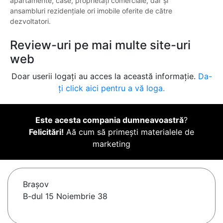
apartamente, case, proprietăți comerciale, dar și
ansambluri rezidențiale ori imobile oferite de către
dezvoltatori.
Review-uri pe mai multe site-uri
web
Doar userii logați au acces la această informație.
Da-
ți click aici pentru a vă loga.
Este acesta compania dumneavoastră
?
Felicitări!
Aă cum să primești materialele de
marketing
Braşov
B-dul 15 Noiembrie 38