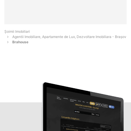
Șoimii Imobiliari
Agentii Imobiliare, Apartamente de Lux, Dezvoltare Imobiliara - Braşov
Brahouse