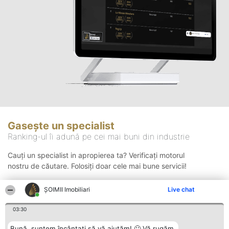
Gasește un specialist
Ranking-ul îi adună pe cei mai buni din industrie
Cauți un specialist in apropierea ta? Verificați motorul
nostru de căutare. Folosiți doar cele mai bune servicii!
ȘOIMII Imobiliari
Live chat
Căutare
03:30
Bună, suntem încântați să vă ajutăm! 🙂 Vă rugăm