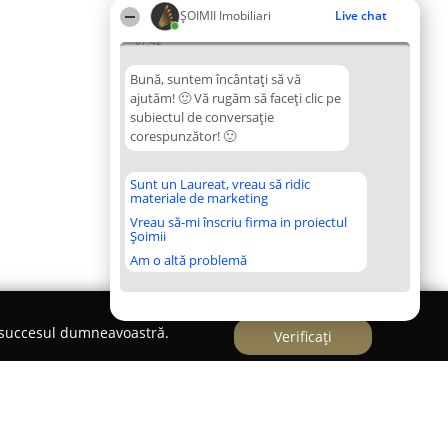
ȘOIMII Imobiliari
Live chat
07:42
Bună, suntem încântați să vă
ajutăm! 🙂 Vă rugăm să faceți clic pe
subiectul de conversație
corespunzător! 🙂
Sunt un Laureat, vreau să ridic
materiale de marketing
Vreau să-mi înscriu firma in proiectul
Șoimii
Am o altă problemă
e succesul dumneavoastră.
Verificați