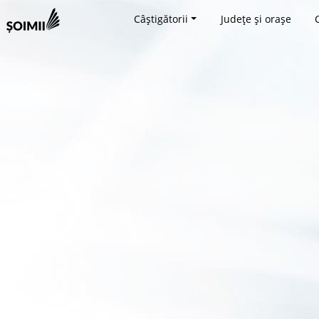
Câștigătorii
Județe și orașe