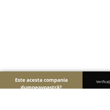
Este acesta compania
Verifica
dumneavoastră?
Șoimii Imobiliari
Agentii Imobiliare, Apartament