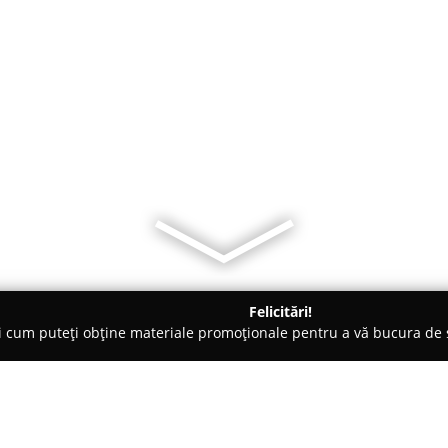
Felicitări!
ți cum puteți obține materiale promoționale pentru a vă bucura d
e de Lux, Dezvoltare Imobiliara - Oradea
SDK-Delta