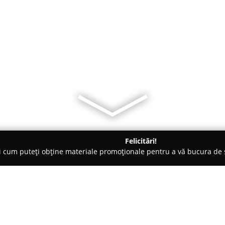
Felicitări!
ți cum puteți obține materiale promoționale pentru a vă bucura d
 de Lux, Dezvoltare Imobiliara - Arad
Arad-realestate.ro/