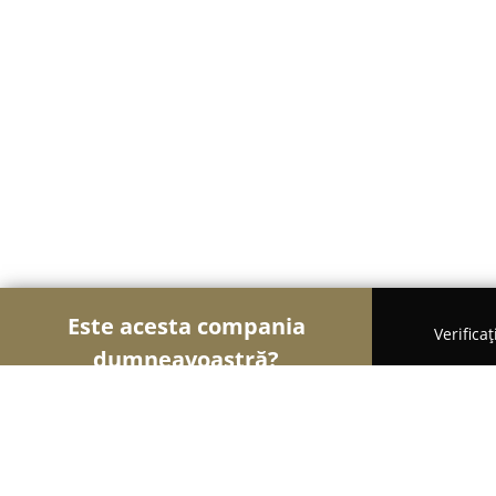
Este acesta compania
Verifica
dumneavoastră?
Șoimii Imobiliari
Agentii Imobiliare, Apartamente