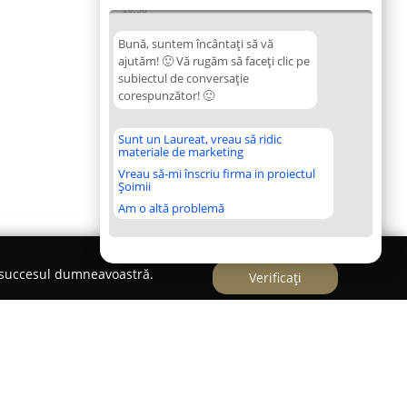
20:56
Bună, suntem încântați să vă
ajutăm! 🙂 Vă rugăm să faceți clic pe
subiectul de conversație
corespunzător! 🙂
Sunt un Laureat, vreau să ridic
materiale de marketing
Vreau să-mi înscriu firma in proiectul
Șoimii
Am o altă problemă
e succesul dumneavoastră.
Verificați