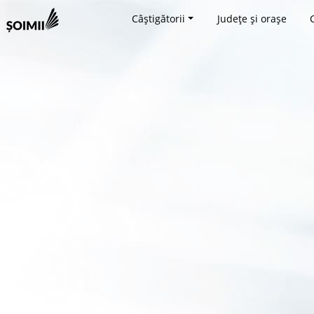
Câștigătorii
Județe și orașe