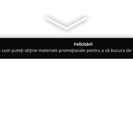
Felicitări!
ți cum puteți obține materiale promoționale pentru a vă bucura d
 de Lux, Dezvoltare Imobiliara - Iaşi
Select Imobiliare
Despre companie:
Pe segmentul imobiliar din Iași
colaborator dedicat, punând la d
în gestionarea tranzacțiilor cu 
sectorul imobiliar, simplificând
Arată mai multe >>