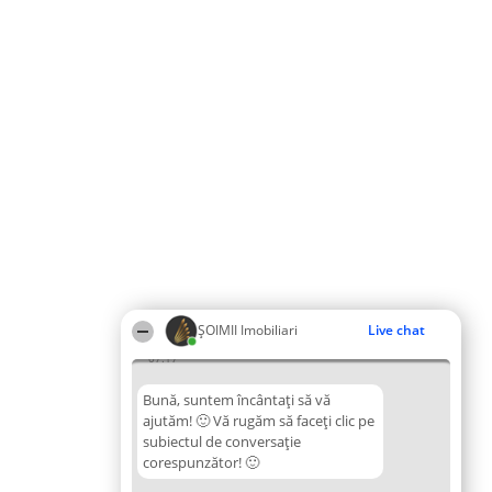
ȘOIMII Imobiliari
Live chat
07:17
Bună, suntem încântați să vă
ajutăm! 🙂 Vă rugăm să faceți clic pe
subiectul de conversație
corespunzător! 🙂