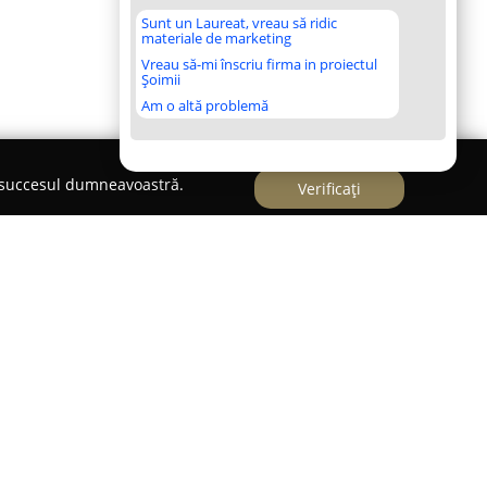
Sunt un Laureat, vreau să ridic
materiale de marketing
Vreau să-mi înscriu firma in proiectul
Șoimii
Am o altă problemă
e succesul dumneavoastră.
Verificați
,
Select Imobiliare
s-a evidențiat drept un
ispoziție o paletă largă de servicii specializate
proprietăți. Agenția activează cu implicare în
 operațiunile de vânzare și închiriere atât pentru