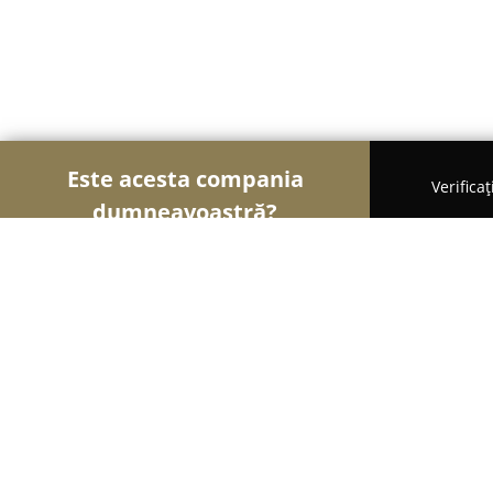
Este acesta compania
Verifica
dumneavoastră?
Șoimii Imobiliari
Agentii Imobiliare, Apartamente
Select Imobiliare