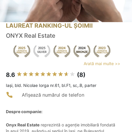
LAUREAT RANKING-UL ȘOIMII
ONYX Real Estate
Arată mai multe >>
8.6
(8)
Iaşi, bld. Nicolae Iorga nr.61, bl.F1, sc,.B, parter
Afișează numărul de telefon
Despre companie:
Onyx Real Estate
reprezintă o agenție imobiliară fondată
în anul 2019, avându-și sediul în Iași, pe Bulevardul