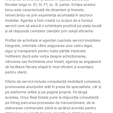
Nicolae Iorga nr. 61, bl. F1, sc. B, parter. Echipa acestui
birou este caracterizată de dinamism și tinerete,
remarcându-se prin experiența acumulată în sectorul
imobiliar. Agenția a fost creată cu scopul de a furniza
servicii care să aducă o schimbare pozitivă pe piața locală
și să răspundă cerințelor clienților prin soluții eficiente.
Profilul de activitate al agenției cuprinde servicii imobiliare
integrate, orientate către asigurarea unui cadru legal,
sigur și transparent pentru toate părțile implicate.
Indiferent dacă este vorba despre achiziționarea,
vânzarea sau închirierea unui imobil, agenția se angajează
să faciliteze fiecare etapă în mod eficient și avantajos
pentru clienți.
Oferta de servicii include consultanță imobiliară complexă,
promovarea anunțurilor atât în presa de specialitate, cât și
pe platforme online și pe pagina proprie. Pe lângă
acestea, Onyx Real Estate pune la dispoziție consultanță
pe întreg parcursul procesului de tranzacționare, de la
elaborarea contractelor până la sprijinul acordat pentru