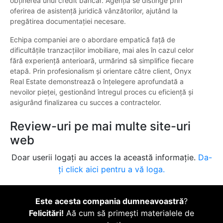
obținerea unui credit bancar. Agenția se distinge prin
oferirea de asistență juridică vânzătorilor, ajutând la
pregătirea documentației necesare.
Echipa companiei are o abordare empatică față de
dificultățile tranzacțiilor imobiliare, mai ales în cazul celor
fără experiență anterioară, urmărind să simplifice fiecare
etapă. Prin profesionalism și orientare către client, Onyx
Real Estate demonstrează o înțelegere aprofundată a
nevoilor pieței, gestionând întregul proces cu eficiență și
asigurând finalizarea cu succes a contractelor.
Review-uri pe mai multe site-uri
web
Doar userii logați au acces la această informație.
Da-
ți click aici pentru a vă loga.
Este acesta compania dumneavoastră
?
Felicitări!
Aă cum să primești materialele de