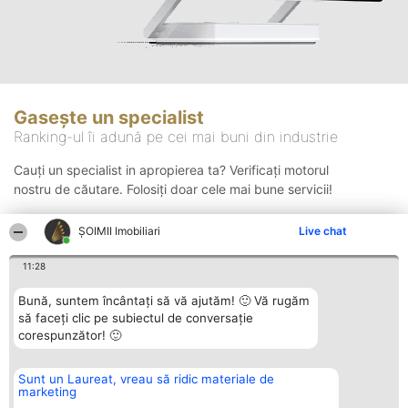
Gasește un specialist
Ranking-ul îi adună pe cei mai buni din industrie
Cauți un specialist in apropierea ta? Verificați motorul
nostru de căutare. Folosiți doar cele mai bune servicii!
ȘOIMII Imobiliari
Live chat
Căutare
11:28
Bună, suntem încântați să vă ajutăm! 🙂 Vă rugăm
să faceți clic pe subiectul de conversație
corespunzător! 🙂
Sunt un Laureat, vreau să ridic materiale de
Organizator Ranking
Plebiscyt
Contact
marketing
BRIGHT SOLUTIONS BR SRL
Câștigătorii
Contact
Aleea Timisul De Sus 2 Bl. A30
Lista Tuturor