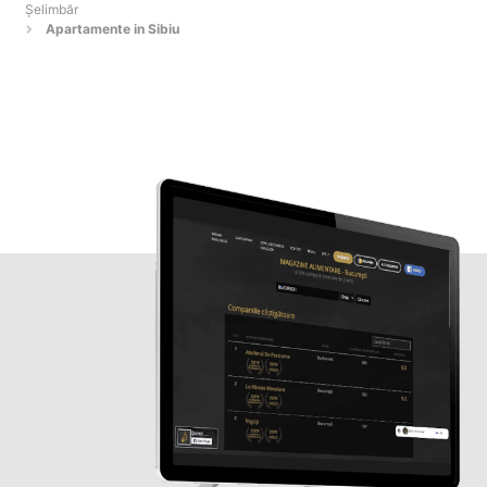
Şelimbăr
Apartamente in Sibiu