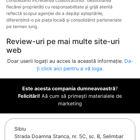
consolidând încrederea colaboratorilor. Gestionarea
fiecărei proprietăți cu responsabilitate și grijă atentă
reflectă scopul agenției de a depăși așteptările,
diferențiind-o pe piața locală și consolidând parteneriate
pe termen lung.
Review-uri pe mai multe site-uri
web
Doar userii logați au acces la această informație.
Da-
ți click aici pentru a vă loga.
Este acesta compania dumneavoastră
?
Felicitări!
Aă cum să primești materialele de
marketing
Sibiu
Strada Doamna Stanca, nr. 5C, sc. B, Selimbar