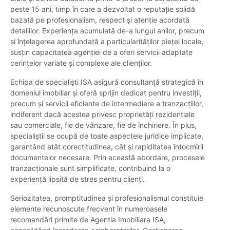
peste 15 ani, timp în care a dezvoltat o reputație solidă
bazată pe profesionalism, respect și atenție acordată
detaliilor. Experiența acumulată de-a lungul anilor, precum
și înțelegerea aprofundată a particularităților pieței locale,
susțin capacitatea agenției de a oferi servicii adaptate
cerințelor variate și complexe ale clienților.
Echipa de specialiști ISA asigură consultanță strategică în
domeniul imobiliar și oferă sprijin dedicat pentru investiții,
precum și servicii eficiente de intermediere a tranzacțiilor,
indiferent dacă acestea privesc proprietăți rezidențiale
sau comerciale, fie de vânzare, fie de închiriere. În plus,
specialiștii se ocupă de toate aspectele juridice implicate,
garantând atât corectitudinea, cât și rapiditatea întocmirii
documentelor necesare. Prin această abordare, procesele
tranzacționale sunt simplificate, contribuind la o
experiență lipsită de stres pentru clienți.
Seriozitatea, promptitudinea și profesionalismul constituie
elemente recunoscute frecvent în numeroasele
recomandări primite de Agentia Imobiliara ISA,