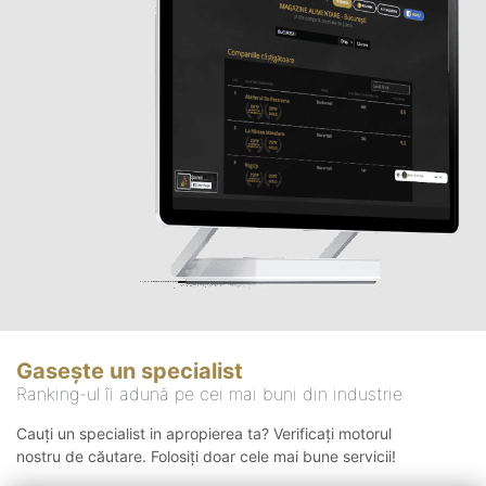
Gasește un specialist
Ranking-ul îi adună pe cei mai buni din industrie
Cauți un specialist in apropierea ta? Verificați motorul
nostru de căutare. Folosiți doar cele mai bune servicii!