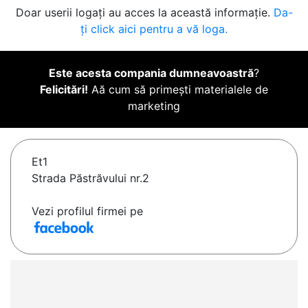
Doar userii logați au acces la această informație.
Da-
ți click aici pentru a vă loga.
Este acesta compania dumneavoastră
?
Felicitări!
Aă cum să primești materialele de
marketing
Et1
Strada Păstrăvului nr.2
Vezi profilul firmei pe