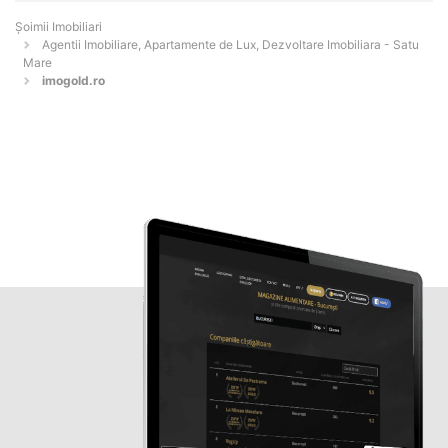
Șoimii Imobiliari
Agentii Imobiliare, Apartamente de Lux, Dezvoltare Imobiliara - Satu
Mare
imogold.ro