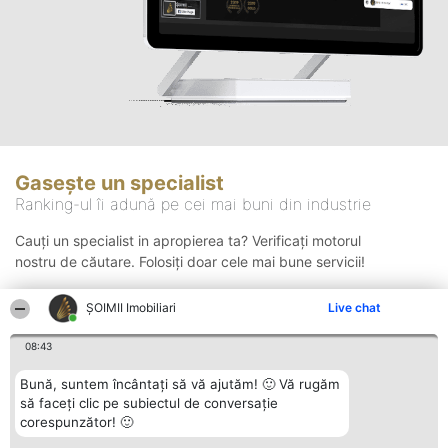
Gasește un specialist
Ranking-ul îi adună pe cei mai buni din industrie
Cauți un specialist in apropierea ta? Verificați motorul
nostru de căutare. Folosiți doar cele mai bune servicii!
ȘOIMII Imobiliari
Live chat
Căutare
08:43
Bună, suntem încântați să vă ajutăm! 🙂 Vă rugăm
să faceți clic pe subiectul de conversație
corespunzător! 🙂