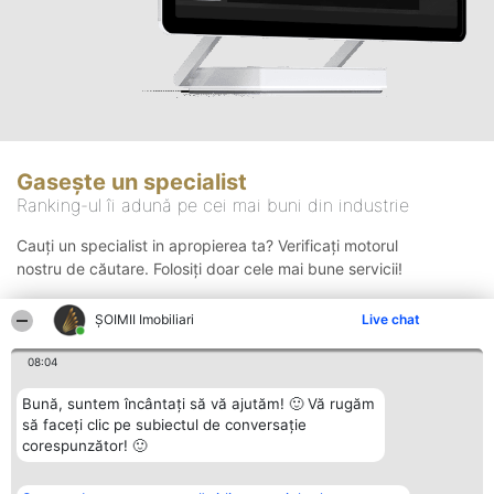
Gasește un specialist
Ranking-ul îi adună pe cei mai buni din industrie
Cauți un specialist in apropierea ta? Verificați motorul
nostru de căutare. Folosiți doar cele mai bune servicii!
ȘOIMII Imobiliari
Live chat
Căutare
08:04
Bună, suntem încântați să vă ajutăm! 🙂 Vă rugăm
să faceți clic pe subiectul de conversație
corespunzător! 🙂