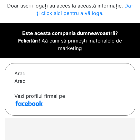
Doar userii logați au acces la această informație.
Da-
ți click aici pentru a vă loga.
Este acesta compania dumneavoastră
?
Felicitări!
Aă cum să primești materialele de
marketing
Arad
Arad
Vezi profilul firmei pe