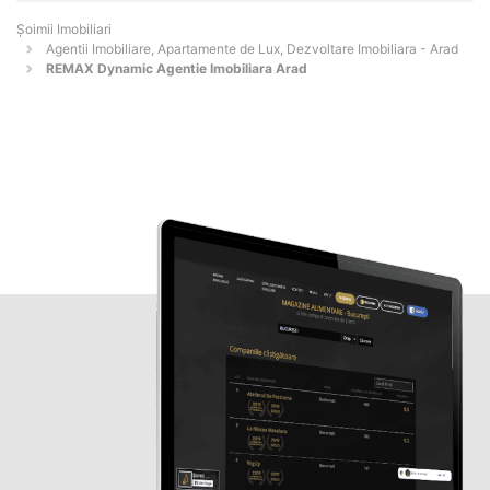
Șoimii Imobiliari
Agentii Imobiliare, Apartamente de Lux, Dezvoltare Imobiliara - Arad
REMAX Dynamic Agentie Imobiliara Arad