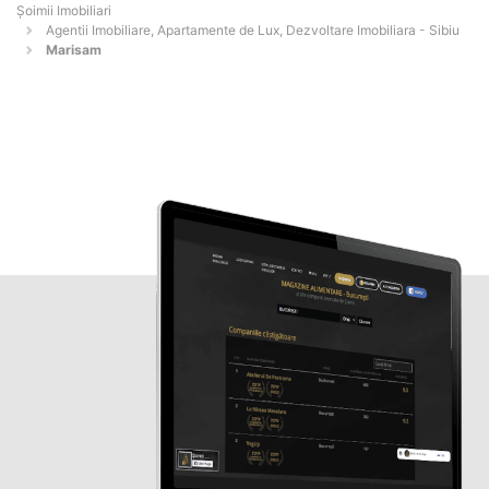
Șoimii Imobiliari
Agentii Imobiliare, Apartamente de Lux, Dezvoltare Imobiliara - Sibiu
Marisam