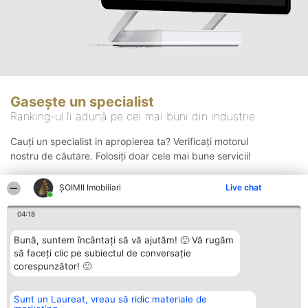
Gasește un specialist
Ranking-ul îi adună pe cei mai buni din industrie
Cauți un specialist in apropierea ta? Verificați motorul
nostru de căutare. Folosiți doar cele mai bune servicii!
ȘOIMII Imobiliari
Live chat
Căutare
04:18
Bună, suntem încântați să vă ajutăm! 🙂 Vă rugăm
să faceți clic pe subiectul de conversație
corespunzător! 🙂
Sunt un Laureat, vreau să ridic materiale de
Organizator Ranking
Plebiscyt
Contact