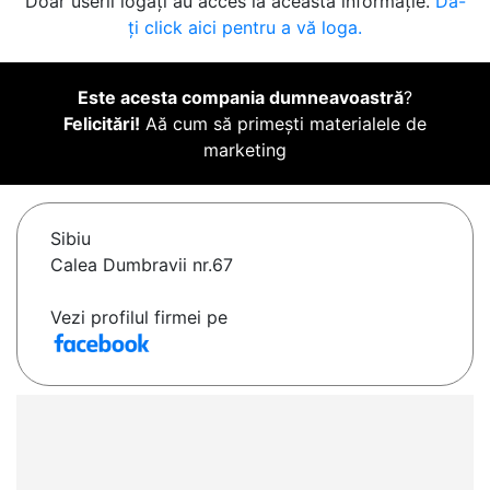
Doar userii logați au acces la această informație.
Da-
ți click aici pentru a vă loga.
Este acesta compania dumneavoastră
?
Felicitări!
Aă cum să primești materialele de
marketing
Sibiu
Calea Dumbravii nr.67
Vezi profilul firmei pe