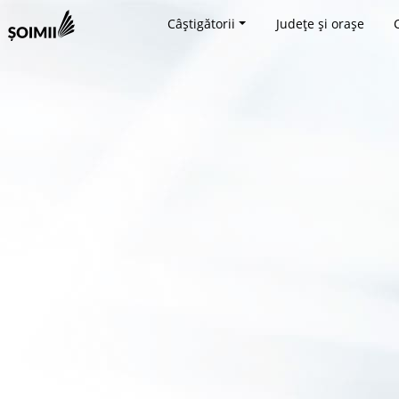
Câștigătorii
Județe și orașe