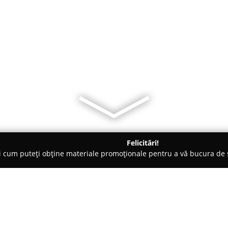
Felicitări!
ți cum puteți obține materiale promoționale pentru a vă bucura d
 de Lux, Dezvoltare Imobiliara - Bucureşti
www.TanaseConstru