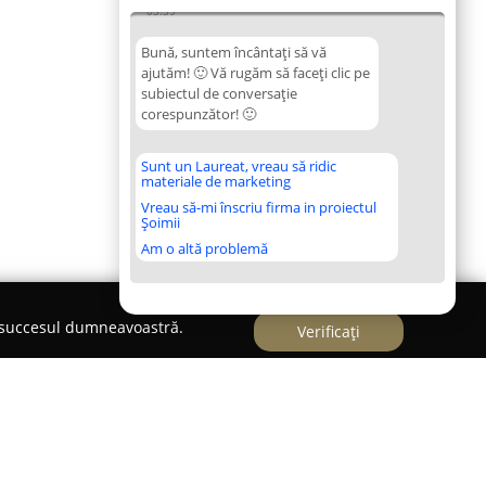
03:39
Bună, suntem încântați să vă
ajutăm! 🙂 Vă rugăm să faceți clic pe
subiectul de conversație
corespunzător! 🙂
Sunt un Laureat, vreau să ridic
materiale de marketing
Vreau să-mi înscriu firma in proiectul
Șoimii
Am o altă problemă
e succesul dumneavoastră.
Verificați
ct.ro