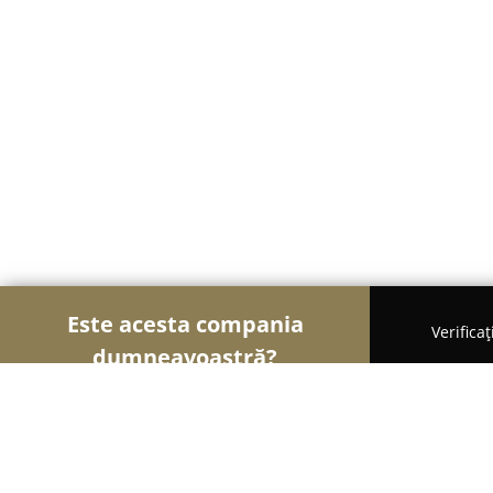
Este acesta compania
Verifica
dumneavoastră?
Șoimii Imobiliari
Agentii Imobiliare, Apartamente