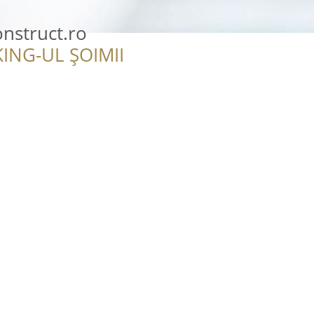
struct.ro
ING-UL ȘOIMII