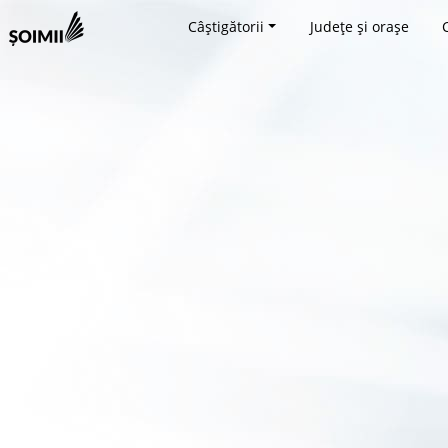
Câștigătorii
Județe și orașe