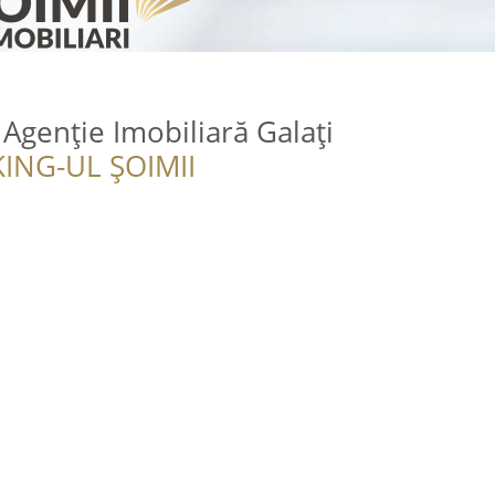
Agenție Imobiliară Galați
ING-UL ȘOIMII