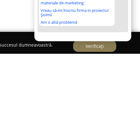
materiale de marketing
Vreau să-mi înscriu firma in proiectul
Șoimii
Am o altă problemă
e succesul dumneavoastră.
Verificați
mobiliară Galați
ă o agenție imobiliară de încredere care
 segmentul imobiliar din orașul Galați. Agenția
rea tranzacțiilor care implică apartamente,
 spații comerciale, atât pentru vânzare, cât și
tfel un spectru larg de cerințe imobiliare.