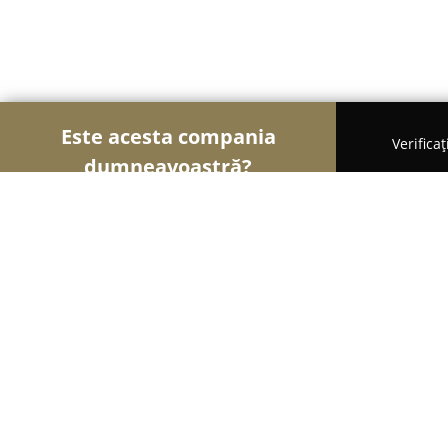
Este acesta compania
Verifica
dumneavoastră?
Șoimii Imobiliari
Agentii Imobiliare, Apartamente
REMAX Eskyo - Agenție Imobiliară G