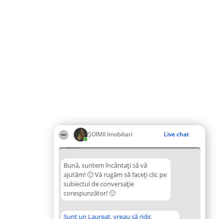
ȘOIMII Imobiliari
Live chat
03:13
Bună, suntem încântați să vă
ajutăm! 🙂 Vă rugăm să faceți clic pe
subiectul de conversație
corespunzător! 🙂
Sunt un Laureat, vreau să ridic