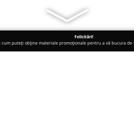
Felicitări!
ți cum puteți obține materiale promoționale pentru a vă bucura d
 de Lux, Dezvoltare Imobiliara - Galaţi
REMAX Eskyo - Agenție I
alați
Despre companie:
RE/MAX ESKyo Galați
reprezint
furnizează soluții integrate pe
este specializată în intermedie
locuințe individuale, birouri și
Arată mai multe >>
pentru închiriere, acoperind as