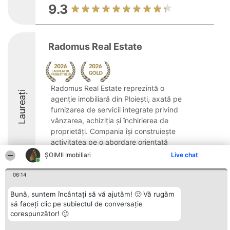
9.3
Radomus Real Estate
Radomus Real Estate reprezintă o
Laureați
agenție imobiliară din Ploiești, axată pe
furnizarea de servicii integrate privind
vânzarea, achiziția și închirierea de
proprietăți. Compania își construiește
activitatea pe o abordare orientată
către oameni, ...
ȘOIMII Imobiliari
Live chat
9.4
06:14
Bună, suntem încântați să vă ajutăm! 🙂 Vă rugăm
să faceți clic pe subiectul de conversație
Organizator Ranking
Plebiscyt
Contact
corespunzător! 🙂
BRIGHT SOLUTIONS BR SRL
Câștigătorii
Contact
Aleea Timisul De Sus 2 Bl. A30
Lista Tuturor