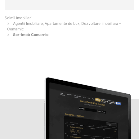
Șoimii Imobiliari
Agentii Imobiliare, Apartamente de Lux, Dezvoltare Imobiliara -
Comarnic
Ser-Imob Comarnic