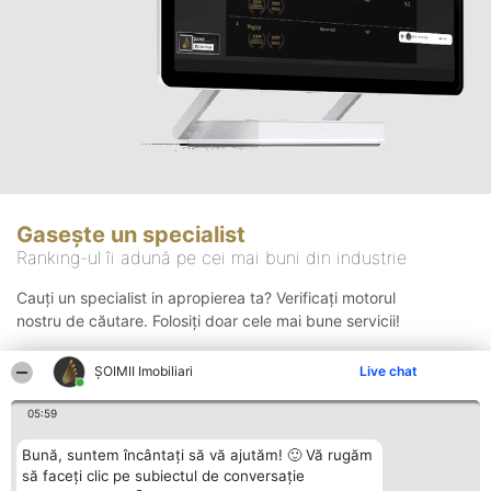
Gasește un specialist
Ranking-ul îi adună pe cei mai buni din industrie
Cauți un specialist in apropierea ta? Verificați motorul
nostru de căutare. Folosiți doar cele mai bune servicii!
ȘOIMII Imobiliari
Live chat
Căutare
05:59
Bună, suntem încântați să vă ajutăm! 🙂 Vă rugăm
să faceți clic pe subiectul de conversație