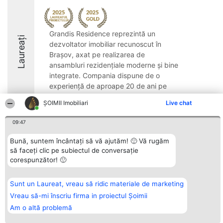
Grandis Residence reprezintă un
Laureați
dezvoltator imobiliar recunoscut în
Brașov, axat pe realizarea de
ansambluri rezidențiale moderne și bine
integrate. Compania dispune de o
experiență de aproape 20 de ani pe
piață și a livrat deja peste o mie ...
ȘOIMII Imobiliari
Live chat
09:47
Bună, suntem încântați să vă ajutăm! 🙂 Vă rugăm
Organizator Ranking
să faceți clic pe subiectul de conversație
Plebiscyt
Contact
BRIGHT SOLUTIONS BR SRL
Câștigătorii
Contact
corespunzător! 🙂
Aleea Timisul De Sus 2 Bl. A30
Lista Tuturor
Sc. A Et. 4 Ap. 13 Cod 061952
Laureaților
București
Reguli
Sunt un Laureat, vreau să ridic materiale de marketing
CUI 36737675
Statut
tel: +40 770 990 492
Vreau să-mi înscriu firma in proiectul Șoimii
Politica de
confidențialitate
Am o altă problemă