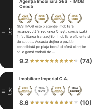
Agenția Imobiliară GESI - IMOB
Onesti
GESI IMOB este o agenție imobiliară
Loc
recunoscută în regiunea Onești, specializată
II
în facilitarea tranzacțiilor imobiliare eficiente și
de succes. Aceasta deține o poziție
consolidată pe piața locală și oferă clienților
săi o gamă variată de ...
9.2
(74)
Imobiliare Imperial C.A.
Loc
III
8.6
(10)