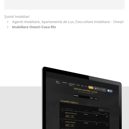
Șoimii Imobiliari
Agentii Imobiliare, Apartamente de Lux, Dezvoltare Imobiliara - Oneşti
Imobiliare Onesti Casa Rin