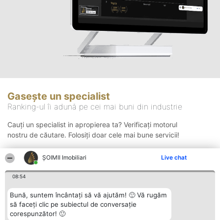
Gasește un specialist
Ranking-ul îi adună pe cei mai buni din industrie
Cauți un specialist in apropierea ta? Verificați motorul
nostru de căutare. Folosiți doar cele mai bune servicii!
ȘOIMII Imobiliari
Live chat
Căutare
08:54
Bună, suntem încântați să vă ajutăm! 🙂 Vă rugăm
să faceți clic pe subiectul de conversație
corespunzător! 🙂