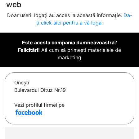
web
Doar userii logați au acces la această informație.
Da-
ți click aici pentru a vă loga.
Este acesta compania dumneavoastră
?
Felicitări!
Aă cum să primești materialele de
marketing
Oneşti
Bulevardul Oituz Nr.19
Vezi profilul firmei pe