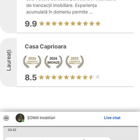
de tranzacții imobiliare. Experiența
acumulată în domeniu permite ...
9.9
Casa Caprioara
Laureați
8.5
Alte firme din zonă
ȘOIMII Imobiliari
Live chat
03:42