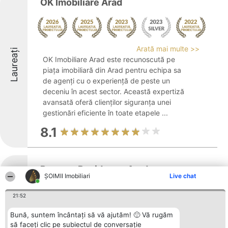
OK Imobiliare Arad
Arată mai multe >>
Laureați
OK Imobiliare Arad este recunoscută pe
piața imobiliară din Arad pentru echipa sa
de agenți cu o experiență de peste un
deceniu în acest sector. Această expertiză
avansată oferă clienților siguranța unei
gestionări eficiente în toate etapele ...
8.1
Romana Residence Arad
ȘOIMII Imobiliari
Live chat
21:52
Laureați
Romana Residence Arad este implicată în
Bună, suntem încântați să vă ajutăm! 🙂 Vă rugăm
dezvoltarea de ansambluri rezidențiale
să faceți clic pe subiectul de conversație