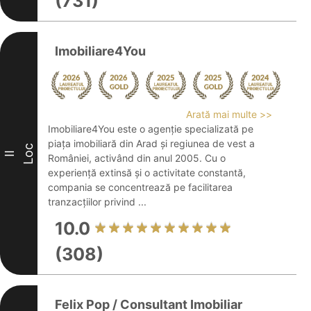
(731)
Imobiliare4You
Arată mai multe >>
Imobiliare4You este o agenție specializată pe
piața imobiliară din Arad și regiunea de vest a
Loc
II
României, activând din anul 2005. Cu o
experiență extinsă și o activitate constantă,
compania se concentrează pe facilitarea
tranzacțiilor privind ...
10.0
(308)
Felix Pop / Consultant Imobiliar